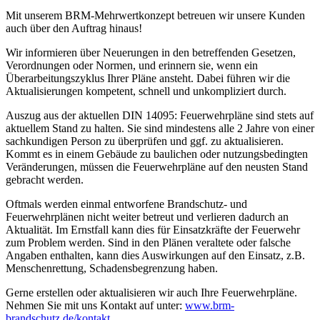
Mit unserem BRM-Mehrwertkonzept betreuen wir unsere Kunden
auch über den Auftrag hinaus!
Wir informieren über Neuerungen in den betreffenden Ge­setzen,
Verordnungen oder Normen, und erinnern sie, wenn ein
Überarbeitungszyklus Ihrer Pläne ansteht. Dabei führen wir die
Aktualisierungen kompetent, schnell und un­kom­pliziert durch.
Auszug aus der aktuellen DIN 14095: Feuerwehrpläne sind stets auf
aktuellem Stand zu halten. Sie sind mindestens alle 2 Jahre von einer
sachkundigen Person zu überprüfen und ggf. zu aktualisieren.
Kommt es in einem Gebäude zu baulichen oder nutzungsbedingten
Veränderungen, müssen die Feuerwehrpläne auf den neusten Stand
gebracht werden.
Oftmals werden einmal entworfene Brand­schutz- und
Feuerwehrplänen nicht weiter betreut und verlieren dadurch an
Aktualität. Im Ernstfall kann dies für Einsatzkräfte der Feuerwehr
zum Problem werden. Sind in den Plänen veraltete oder falsche
Angaben enthalten, kann dies Auswirkungen auf den Einsatz, z.B.
Menschenrettung, Schadensbegrenzung haben.
Gerne erstellen oder aktualisieren wir auch Ihre Feuerwehrpläne.
Nehmen Sie mit uns Kontakt auf unter:
www.brm-
brandschutz.de/kontakt